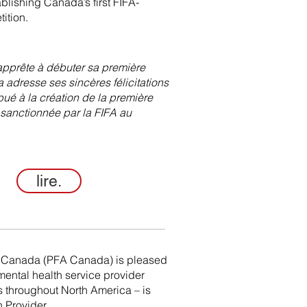
ablishing Canada’s first FIFA-
ition.
apprête à débuter sa première
 adresse ses sincères félicitations
bué à la création de la première
 sanctionnée par la FIFA au
lire.
on Canada (PFA Canada) is pleased
mental health service provider
s throughout North America – is
h Provider.