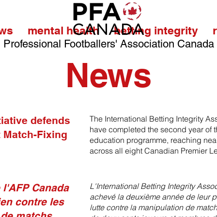
ws
mental health
betting integrity
Professional Footballers' Association Canada
News
The International Betting Integrity 
iative defends
have completed the second year of the
 Match-Fixing
education programme, reaching nearl
across all eight Canadian Premier L
L'International Betting Integrity Asso
de l'AFP Canada
achevé la deuxième année de leur p
en contre les
lutte contre la manipulation de matc
 de matchs.