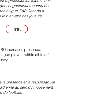
r représenter les intérêts des
l'agent négociateur reconnu des
par la ligue, l'AP Canada a
le bien-être des joueurs.
lire.
RO increases presence,
eague players within athletes’
ustry
 la présence et la responsabilité
anadienne au sein du mouvement
le du football.