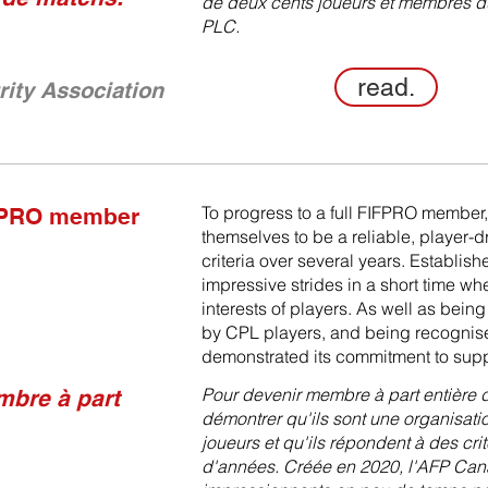
de deux cents joueurs et membres du
PLC.
read.
grity Association
To progress to a full FIFPRO member
IFPRO member
themselves to be a reliable, player-dri
criteria over several years. Establ
impressive strides in a short time wh
interests of players. As well as bei
by CPL players, and being recognis
demonstrated its commitment to supp
Pour devenir membre à part entière d
bre à part
démontrer qu'ils sont une organisation
joueurs et qu'ils répondent à des crit
d'années. Créée en 2020, l'AFP Cana