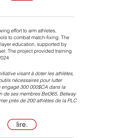
ng effort to arm athletes,
ools to combat match-fixing. The
layer education, supported by
. The project provided training
 2024
ative visant à doter les athlètes,
outils nécessaires pour lutter
A a engagé 300 000$CA dans la
ien de ses membres Bet365, Betway
rmer près de 200 athlètes de la PLC
lire.