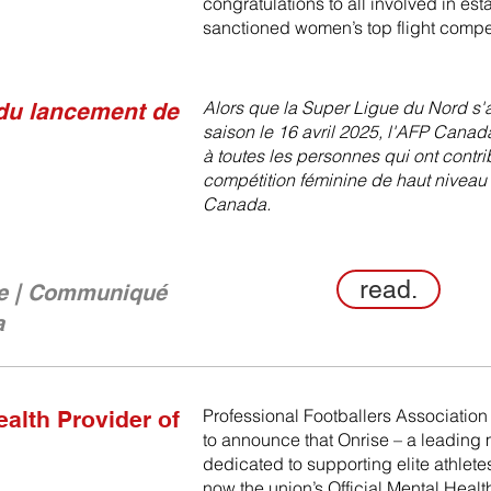
congratulations to all involved in est
sanctioned women’s top flight compet
Alors que la Super Ligue du Nord s'
du lancement de
saison le 16 avril 2025, l'AFP Canada
à toutes les personnes qui ont contri
compétition féminine de haut niveau
Canada.
read.
e | Communiqué
a
Professional Footballers Associati
ealth Provider of
to announce that Onrise – a leading 
dedicated to supporting elite athlete
now the union’s Official Mental Healt