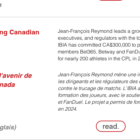
a
Jean-François Reymond leads a growi
fing Canadian
executives, and regulators with the t
IBIA has committed CA$300,000 to p
members Bet365, Betway and FanDuel
for nearly 200 athletes in the CPL in
Jean-François Reymond mène une initi
'avenir de
les dirigeants et les régulateurs des 
anada
contre le trucage de matchs. L'IBI
formation des joueurs, avec le sout
et FanDuel. Le projet a permis de fo
en 2024.
read.
glais)