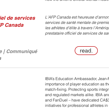
L'AFP Canada est heureuse d'annonc
iel de services
services de santé mentale de premie
FP Canada
les athlètes d'élite à travers l'Amér
prestataire officiel de services de s
read.
e | Communiqué
a
IBIA’s Education Ambassador, Jean-
importance of player education as the
match-fixing. Protecting sports integ
and regulated markets alike. IBIA an
and FanDuel – have dedicated CA$3
initiatives for professional athletes