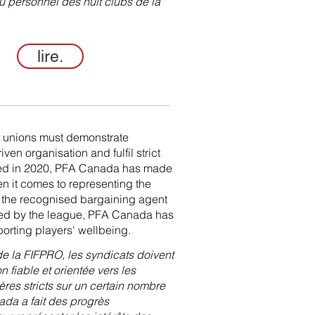
 personnel des huit clubs de la
lire.
, unions must demonstrate
ven organisation and fulfil strict
ished in 2020, PFA Canada has made
en it comes to representing the
ng the recognised bargaining agent
ed by the league, PFA Canada has
orting players' wellbeing.
e la FIFPRO, les syndicats doivent
 fiable et orientée vers les
ères stricts sur un certain nombre
da a fait des progrès